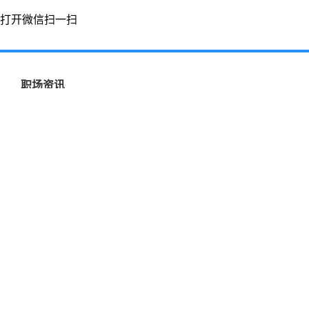
打开微信扫一扫
职场资讯
济阳最新招聘资讯2021-11-08
济阳最新招聘资讯2021-11-08
招聘企业：
北京通软联合信息技术有限公司
联系地址：
招聘岗位：
联通客服（无销售）