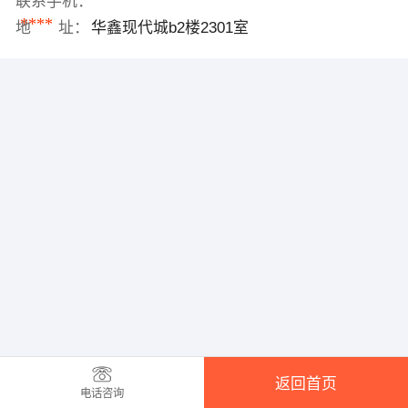
联系手机：
****
地 址：
华鑫现代城b2楼2301室
返回首页
电话咨询